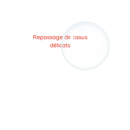
Repassage de tissus
délicats