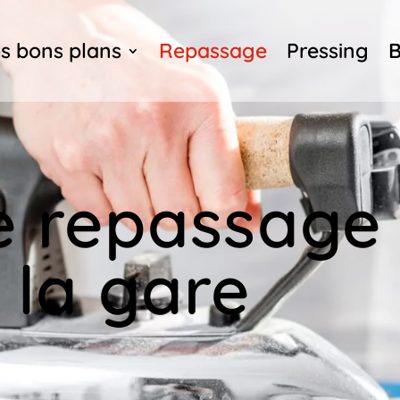
s bons plans
Repassage
Pressing
B
e repassage 
 la gare